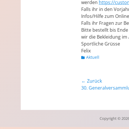
werden
https://cust
Falls ihr in den Vorj
Infos/Hilfe zum Onlin
Falls ihr Fragen zur B
Bitte bestellt bis En
wir die Bekleidung im 
Sportliche Grüsse
Felix
Kategorien
Aktuell
Beitragsnavig
← Zurück
Vorheriger
30. Generalversammlu
Beitrag:
Copyright © 202