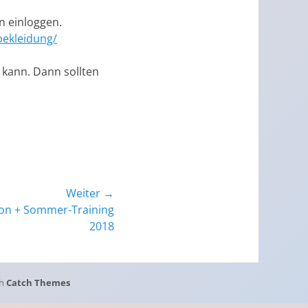
n einloggen.
bekleidung/
 kann. Dann sollten
Weiter →
on + Sommer-Training
2018
ch
Catch Themes