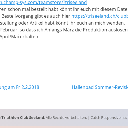
om.champ-sys.com/teamstore/?triseeland
ahren schon mal bestellt habt könnt ihr euch mit diesem Date
e Bestellvorgang gibt es auch hier
https://triseeland.ch/club
estellung oder Artikel habt könnt ihr euch an mich wenden.
de Februar, so dass ich Anfangs März die Produktion auslösen
April/Mai erhalten.
ation
Nächster
ng am Fr 2.2.2018
Hallenbad Sommer-Revisi
Beitrag:
6
Triathlon Club Seeland
. Alle Rechte vorbehalten. | Catch Responsive na