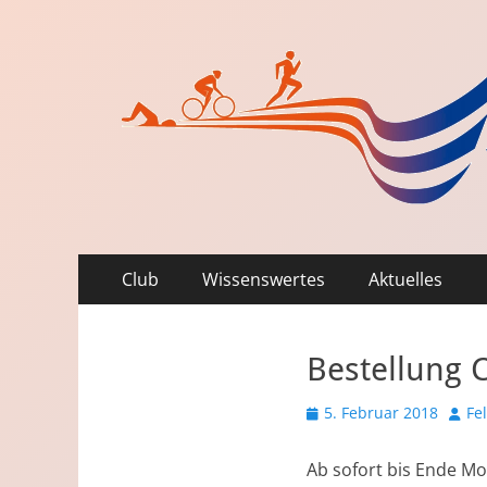
Primäres
Zum
Club
Wissenswertes
Aktuelles
Inhalt
Menü
springen
Bestellung 
Veröffentlicht
Auto
5. Februar 2018
Fe
am
Ab sofort bis Ende M