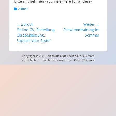
bitte mit nehmen (auch mehrere für andere).
Kategorien
Aktuell
Beitragsnavigation
← Zurück
Weiter →
Vorheriger
Nächster
Online-GV, Bestellung
Schwimmtraining im
Beitrag:
Beitrag:
Clubbekleidung,
Sommer
Support your Sport“
Copyright © 2026
Triathlon Club Seeland
. Alle Rechte
vorbehalten. | Catch Responsive nach
Catch Themes